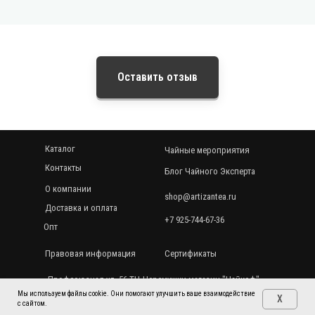
Оставить отзыв
Каталог
Чайные мероприятия
Контакты
Блог Чайного Эксперта
О компании
shop@artizantea.ru
Доставка и оплата
+7 925-744-67-36
Опт
Правовая информация
Сертификаты
Профсоюзная ул. 56 ТЦ Черемушки магазин "Чайкоф"
Мы используем файлы cookie. Они помогают улучшить ваше взаимодействие
X
©Артизан 2021-2026
с сайтом.