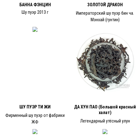
БАННА ФЭНЦИН
ЗОЛОТОЙ ДРАКОН
Шу пуэр 2013 г
Императорский шу пуэр бин ча.
Мэнхай (гунтин)
ШУ ПУЭР ТИ ЖИ
ДА ХУН ПАО (Большой красный
халат)
Фирменный шу пуэр от фабрики
Легендарный утёсный улун
ЖФ