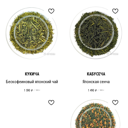
КУКИЧА
КАБУСЕЧА
Бескофеиновый японский чай
Японская сенча
1 590
₽
1 490
₽
/
100 г
/
100 г