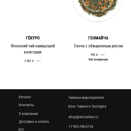
ГЁКУРО
ГЕНМАЙЧА
Японский чай наивысшей
Сенча с обжаренным рисом
категории
990
₽
/
100 г
Нет в наличии
3 500
₽
/
100 г
Каталог
Чайные мероприятия
Контакты
Блог Чайного Эксперта
О компании
shop@artizantea.ru
Доставка и оплата
+7 925-744-67-36
Опт