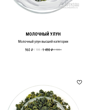
МОЛОЧНЫЙ УЛУН
Молочный улун высшей категории
960
₽
1 490
₽
/
100 г
/
100 г