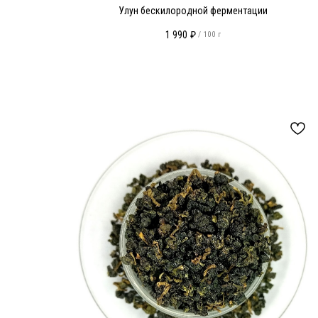
Улун бескилородной ферментации
1 990
₽
/
100 г