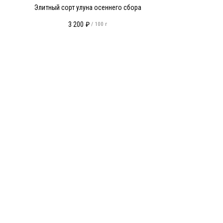
Элитный сорт улуна осеннего сбора
3 200
₽
/
100 г