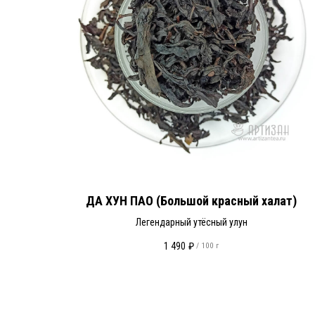
ДА ХУН ПАО (Большой красный халат)
Легендарный утёсный улун
1 490
₽
/
100 г