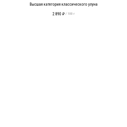
Высшая категория классического улуна
2 890
₽
/
100 г