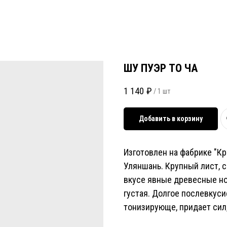
ШУ ПУЭР ТО ЧА
1 140
₽
/
1 шт
Добавить в корзину
Изготовлен на фабрике "К
Уляншань. Крупный лист, с
вкусе явные древесные нот
густая. Долгое послевкус
тонизирующе, придает сил,